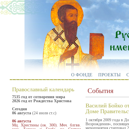
О ФОНДЕ
ПРОЕКТЫ
Православный календарь
События
7535 год от сотворения мира
2026 год от Рождества Христова
Василий Бойко от
Сегодня
Доме Правительс
06 августа
(24 июля ст.с)
1 октября 2009 года в 
06 августа
Возрождения», посвящен
Мц. Христины (ок. 300). Мчч. блгвв.
мероприятия стартовал 2