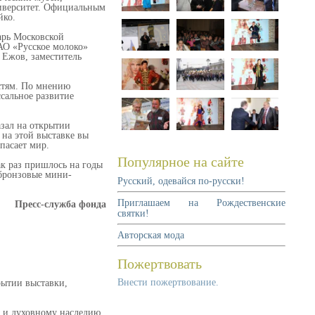
иверситет. Официальным
йко.
арь Московской
АО «Русское молоко»
 Ежов, заместитель
стям. По мнению
ссальное развитие
азал на открытии
 на этой выставке вы
пасает мир.
Популярное на сайте
к раз пришлось на годы
 бронзовые мини-
Русский, одевайся по-русски!
Приглашаем на Рождественские
Пресс-cлужба фонда
святки!
Авторская мода
Пожертвовать
Внести пожертвование.
рытии выставки,
м и духовному наследию