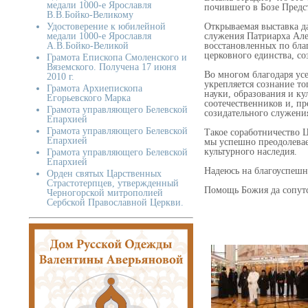
медали 1000-е Ярославля
почившего в Бозе Предс
В.В.Бойко-Великому
Удостоверение к юбилейной
Открываемая выставка д
медали 1000-е Ярославля
служения Патриарха Але
А.В.Бойко-Великой
восстановленных по бла
церковного единства, с
Грамота Епископа Смоленского и
Вяземского. Получена 17 июня
Во многом благодаря ус
2010 г.
укрепляется сознание то
Грамота Архиепископа
науки, образования и ку
Егорьевского Марка
соотечественников и, пр
Грамота управляющего Белевской
созидательного служени
Епархией
Грамота управляющего Белевской
Такое соработничество Ц
Епархией
мы успешно преодолевае
культурного наследия.
Грамота управляющего Белевской
Епархией
Надеюсь на благоуспешн
Орден святых Царственных
Страстотерпцев, утвержденный
Помощь Божия да сопутст
Черногорской митрополией
Сербской Православной Церкви.