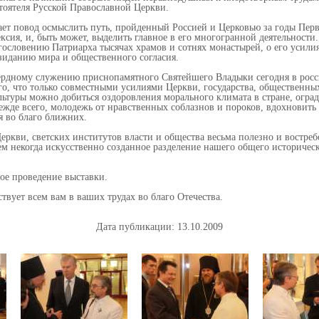
тоятеля Русской Православной Церкви.
ает повод осмыслить путь, пройденный Россией и Церковью за годы Перв
ксия, и, быть может, выделить главное в его многогранной деятельности
гословению Патриарха тысячах храмов и сотнях монастырей, о его усили
озиданию мира и общественного согласия.
ердному служению приснопамятного Святейшего Владыки сегодня в рос
го, что только совместными усилиями Церкви, государства, общественны
льтуры можно добиться оздоровления морального климата в стране, огра
ежде всего, молодежь от нравственных соблазнов и пороков, вдохновить
я во благо ближних.
еркви, светских институтов власти и общества весьма полезно и востреб
м некогда искусственно созданное разделение нашего общего историческ
ое проведение выставки.
вует всем вам в ваших трудах во благо Отечества.
Дата публикации: 13.10.2009