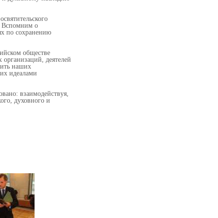
освятительского
. Вспомним о
ях по сохранению
сийском обществе
х организаций, деятелей
дить наших
 их идеалами
овано: взаимодействуя,
ого, духовного и