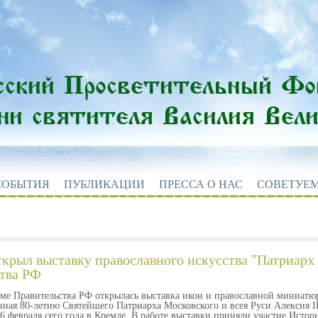
СОБЫТИЯ
ПУБЛИКАЦИИ
ПРЕССА О НАС
СОВЕТУЕМ
крыл выставку православного искусства "Патриарх
тва РФ
Доме Правительства РФ открылась выставка икон и православной миниат
ная 80-летию Святейшего Патриарха Московского и всея Руси Алексия I
6 февраля сего года в Кремле. В работе выставки приняли участие Истор