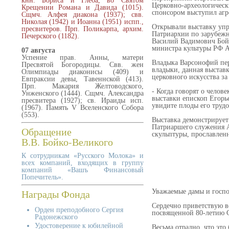
кнн. Бориса и Глеба, во Святом
Церковно-археологичес
Крещении Романа и Давида (1015).
спонсором выступил агр
Сщмч. Алфея диакона (1937); свв.
Николая (1942) и Иоанна (1951) испп.,
Открывали выставку уп
пресвитеров. Прп. Поликарпа, архим.
Патриархии по зарубежн
Печерского (1182).
Василий Вадимович Бойк
министра культуры РФ А
07 августа
Успение прав. Анны, матери
Владыка Варсонофий пер
Пресвятой Богородицы. Свв. жен
владыки, данная выставк
Олимпиады диаконисы (409) и
церковного искусства за
Евпраксии девы, Тавеннской (413).
Прп. Макария Желтоводского,
- Когда говорят о челов
Унженского (1444). Сщмч. Александра
выставки епископ Егорье
пресвитера (1927); св. Ираиды исп.
увидите плоды его трудо
(1967). Память V Вселенского Собора
(553).
Выставка демонстрирует
Патриаршего служения А
Обращение
скульптуры, прославлен
В.В. Бойко-Великого
К сотрудникам «Русского Молока» и
всех компаний, входящих в группу
компаний «Вашъ Финансовый
Попечитель».
Награды Фонда
Уважаемые дамы и господ
Сердечно приветствую вс
Орден преподобного Сергия
посвященной 80-летию С
Радонежского
Удостоверение к юбилейной
Весьма отрадно, что эт