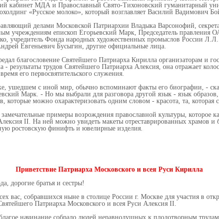
кий кабинет МДА и Православный Свято-Тихоновский гуманитарный ун
охолдинг «Русское молоко», который возглавляет Василий Вадимович Бо
равляющий делами Московской Патриархии Владыка Варсонофий, секрет
ым учреждениям епископ Егорьевский Марк, Председатель правления О
о, учредитель Фонда народных художественных промыслов России Л.Л.
ндрей Евгеньевич Бусыгин, другие официальные лица.
едал благословение Святейшего Патриарха Кирилла организаторам и го
а - результаты трудов Святейшего Патриарха Алексия, она отражает коло
 время его первосвятительского служения.
еке, ушедшем с иной мир, обычно вспоминают факты его биографии, - ск
вский Марк. - Но мы выбрали для разговора другой язык - язык образов,
в, которые можно охарактеризовать одним словом - красота, та, которая с
 замечательные примеры возрождения православной культуры, которое ка
лексия II. На ней можно увидеть макеты отреставрированных храмов и
ную ростовскую финифть и ювелирные изделия.
Приветствие Патриарха Московского и всея Руси Кирилла
а, дорогие братья и сестры!
ех вас, собравшихся ныне в столице России г. Москве для участия в отк
вятейшего Патриарха Московского и всея Руси Алексия II.
о благое начинание собрало людей неравнодушных к плодотворным труда