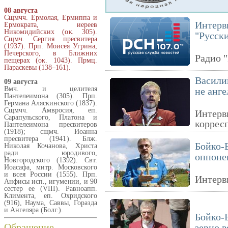
08 августа
Сщмчч. Ермолая, Ермиппа и
Интерв
Ермократа, иереев
Никомидийских (ок. 305).
"Русск
Сщмч. Сергия пресвитера
(1937). Прп. Моисея Угрина,
Печерского, в Ближних
Радио 
пещерах (ок. 1043). Прмц.
Параскевы (138–161).
Васил
09 августа
Вмч. и целителя
не анг
Пантелеимона (305). Прп.
Германа Аляскинского (1837).
Сщмчч. Амвросия, еп.
Интерв
Сарапульского, Платона и
коррес
Пантелеимона пресвитеров
(1918); сщмч. Иоанна
пресвитера (1941). Блж.
Бойко-
Николая Кочанова, Христа
ради юродивого,
оппоне
Новгородского (1392). Свт.
Иоасафа, митр. Московского
и всея России (1555). Прп.
Интерв
Анфисы исп., игумении, и 90
сестер ее (VIII). Равноапп.
Климента, еп. Охридского
(916), Наума, Саввы, Горазда
и Ангеляра (Болг.).
Бойко-
Обращение
зерно 