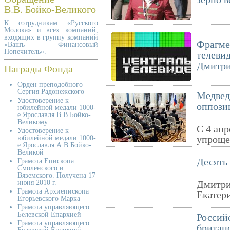
В.В. Бойко-Великого
К сотрудникам «Русского
Молока» и всех компаний,
входящих в группу компаний
Фрагме
«Вашъ Финансовый
Попечитель».
телевид
Дмитри
Награды Фонда
Орден преподобного
Сергия Радонежского
Медвед
Удостоверение к
оппози
юбилейной медали 1000-
е Ярославля В.В.Бойко-
Великому
С 4 апр
Удостоверение к
упроще
юбилейной медали 1000-
е Ярославля А.В.Бойко-
Великой
Десять
Грамота Епископа
Смоленского и
Вяземского. Получена 17
июня 2010 г.
Дмитри
Грамота Архиепископа
Екатер
Егорьевского Марка
Грамота управляющего
Белевской Епархией
Россий
Грамота управляющего
британс