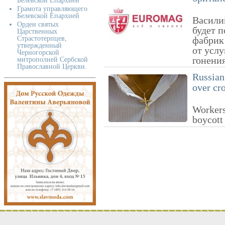
Белевской Епархией
Грамота управляющего
Белевской Епархией
Василий
Орден святых
будет п
Царственных
Страстотерпцев,
фабрик
утвержденный
от услу
Черногорской
гонени
митрополией Сербской
Православной Церкви.
Russian
over cr
Workers
boycott